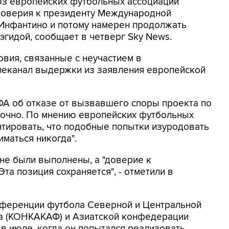
оюз европейских футбольных ассоциаций
доверия к президенту Международной
Инфантино и потому намерен продолжать
эгидой, сообщает в четверг Sky News.
овия, связанные с неучастием в
елеканал выдержки из заявления европейской
ФА об отказе от вызвавшего споры проекта по
точно. По мнению европейских футбольных
нтировать, что подобные попытки изуродовать
маться никогда".
 не были выполнены, а "доверие к
та позиция сохраняется", - отметили в
нференции футбола Северной и Центральной
на (КОНКАКАФ) и Азиатской конфедерации
 в июле, когда он попытался реализовать