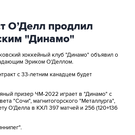
т О’Делл продлил
ским "Динамо"
сковский хоккейный клуб "Динамо" объявил о
падающим Эриком О'Деллом.
онтракт с 33-летним канадцем будет
яный призер ЧМ-2022 играет в "Динамо" с
вета "Сочи", магнитогорского "Металлурга",
ету О'Делла в КХЛ 397 матчей и 256 (120+136
ннипег".