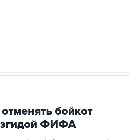
ться на рассылку
Получать оперативные новости
 новостей сайта
в официальном канале
 отменять бойкот
 эгидой ФИФА