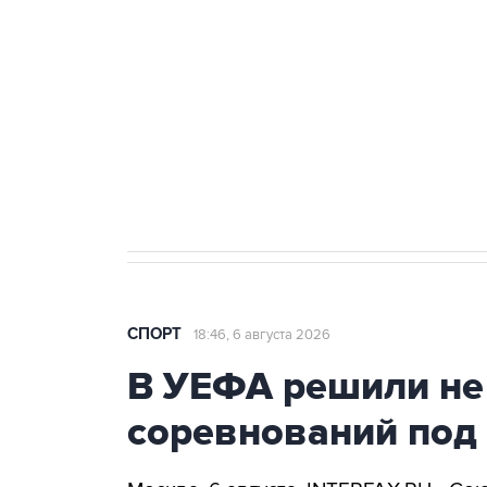
Купить подписку на
Подписа
профессиональную ленту
главных
СПОРТ
18:46, 6 августа 2026
В УЕФА решили не
соревнований под