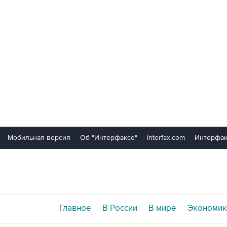
Мобильная версия
Об "Интерфаксе"
Interfax.com
Интерфак
Главное
В России
В мире
Экономик