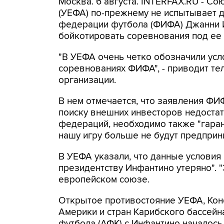
Москва. 6 августа. INTERFAX.RU - С
(УЕФА) по-прежнему не испытывает 
федерации футбола (ФИФА) Джанни 
бойкотировать соревнования под ее 
"В УЕФА очень четко обозначили усл
соревнованиях ФИФА", - приводит т
организации.
В нем отмечается, что заявления ФИ
поиску внешних инвесторов недоста
федераций, необходимо также "гара
нашу игру больше не будут предприни
В УЕФА указали, что данные условия
президентству Инфантино утеряно". "Э
европейском союзе.
Открытое противостояние УЕФА, Ко
Америки и стран Карибского бассей
футбола (АФК) с Инфантино началось