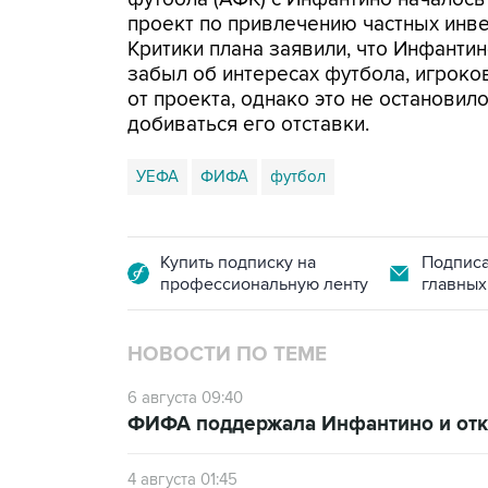
проект по привлечению частных инв
Критики плана заявили, что Инфанти
забыл об интересах футбола, игроко
от проекта, однако это не останови
добиваться его отставки.
УЕФА
ФИФА
футбол
Купить подписку на
Подписа
профессиональную ленту
главных
НОВОСТИ ПО ТЕМЕ
6 августа 09:40
ФИФА поддержала Инфантино и отка
4 августа 01:45