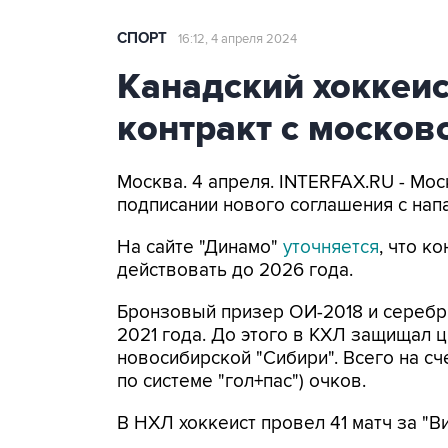
СПОРТ
16:12, 4 апреля 2024
Канадский хоккеис
контракт с москов
Москва. 4 апреля. INTERFAX.RU - Мо
подписании нового соглашения с на
На сайте "Динамо"
уточняется
, что к
действовать до 2026 года.
Бронзовый призер ОИ-2018 и серебр
2021 года. До этого в КХЛ защищал ц
новосибирской "Сибири". Всего на сч
по системе "гол+пас") очков.
В НХЛ хоккеист провел 41 матч за "Ви