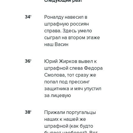
следующий раз?
34'
Роналду навесил в
штрафную россиян
справа. Здесь умело
сыграл на втором этаже
наш Васин
36'
Юрий Жирков вывел к
штрафной слева Федора
Смолова, тот сразу же
попал под прессинг
защитника и мяч упустил
за лицевую
38'
Прижали португальцы
наших к нашей же
штрафной (как будто