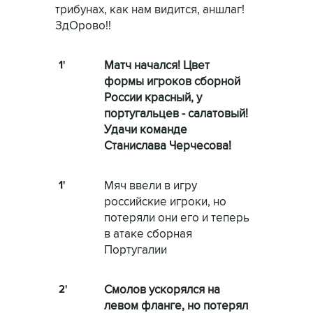
трибунах, как нам видится, аншлаг!
ЗдОрово!!
1'
Матч начался! Цвет
формы игроков сборной
России красный, у
португальцев - салатовый!
Удачи команде
Станислава Черчесова!
1'
Мяч ввели в игру
российские игроки, но
потеряли они его и теперь
в атаке сборная
Португалии
2'
Смолов ускорялся на
левом фланге, но потерял