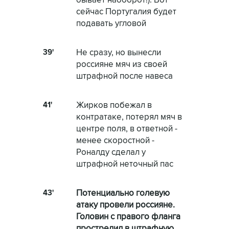
бывает наоборот!). Вот
сейчас Португалия будет
подавать угловой
39'
Не сразу, но вынесли
россияне мяч из своей
штрафной после навеса
41'
Жирков побежал в
контратаке, потерял мяч в
центре поля, в ответной -
менее скоростной -
Роналду сделал у
штрафной неточный пас
43'
Потенциально голевую
атаку провели россияне.
Головин с правого фланга
прострелил в штрафную,