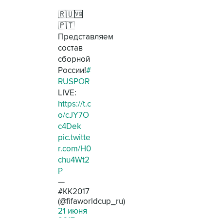
🇷🇺🆚
🇵🇹
Представляем
состав
сборной
России!
#
RUSPOR
LIVE:
https://t.c
o/cJY7O
c4Dek
pic.twitte
r.com/H0
chu4Wt2
P
—
#КК2017
(@fifaworldcup_ru)
21 июня