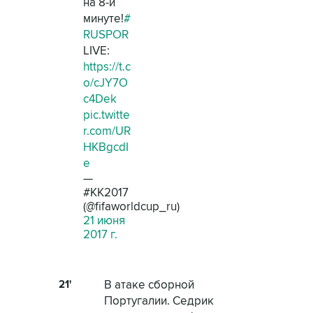
на 8-й
минуте!
#
RUSPOR
LIVE:
https://t.c
o/cJY7O
c4Dek
pic.twitte
r.com/UR
HKBgcdI
e
—
#КК2017
(@fifaworldcup_ru)
21 июня
2017 г.
21'
В атаке сборной
Португалии. Седрик