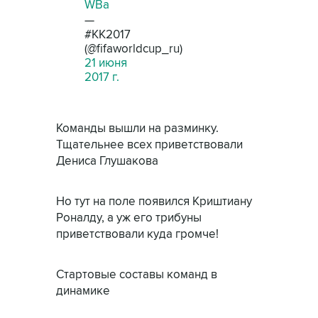
WBa
—
#КК2017
(@fifaworldcup_ru)
21 июня
2017 г.
Команды вышли на разминку.
Тщательнее всех приветствовали
Дениса Глушакова
Но тут на поле появился Криштиану
Роналду, а уж его трибуны
приветствовали куда громче!
Стартовые составы команд в
динамике