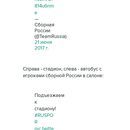
814u6nm
e
—
Сборная
России
(@TeamRussia)
21 июня
2017 г.
Справа - стадион, слева - автобус с
игроками сборной России в салоне:
Подъезжаем
к
стадиону!
#RUSPO
R
pic.twitte