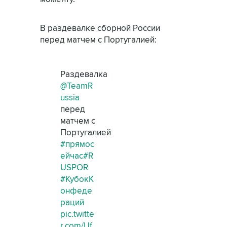
В раздевалке сборной России
перед матчем с Португалией:
Раздевалка
@TeamR
ussia
перед
матчем с
Португалией
#прямос
ейчас
#R
USPOR
#КубокК
онфеде
раций
pic.twitte
r.com/Uf