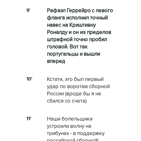
9'
Рафаэл Геррейро с левого
фланга исполнил точный
навес на Криштивну
Роналду и он из пределов
штрафной точно пробил
головой. Вот так
португальцы и вышли
вперед
10'
Кстати, это был первый
удар по воротам сборной
России (вроде бы я не
сбился со счета)
11'
Наши болельщики
устроили волну на
трибунах - в поддержку
российской сборной!