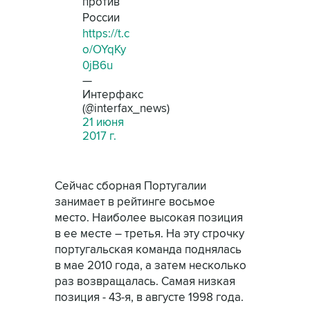
против
России
https://t.c
o/OYqKy
0jB6u
—
Интерфакс
(@interfax_news)
21 июня
2017 г.
Сейчас сборная Португалии
занимает в рейтинге восьмое
место. Наиболее высокая позиция
в ее месте – третья. На эту строчку
португальская команда поднялась
в мае 2010 года, а затем несколько
раз возвращалась. Самая низкая
позиция - 43-я, в августе 1998 года.