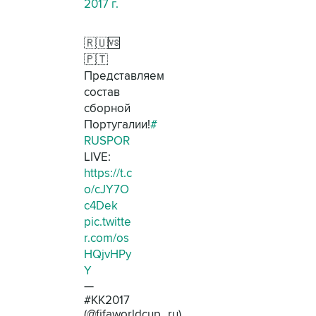
2017 г.
🇷🇺🆚
🇵🇹
Представляем
состав
сборной
Португалии!
#
RUSPOR
LIVE:
https://t.c
o/cJY7O
c4Dek
pic.twitte
r.com/os
HQjvHPy
Y
—
#КК2017
(@fifaworldcup_ru)