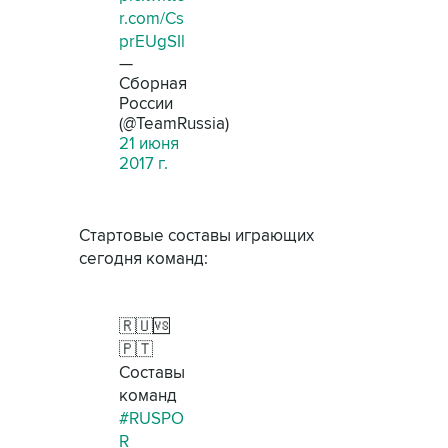
r.com/Cs
prEUgSIl
—
Сборная
России
(@TeamRussia)
21 июня
2017 г.
Стартовые составы играющих
сегодня команд:
🇷🇺🆚
🇵🇹
Составы
команд
#RUSPO
R