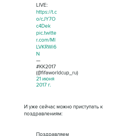
LIVE:
https://t.c
o/cJY7O
c4Dek
pic.twitte
r.com/Ml
LVKRWi6
N
—
#КК2017
(@fifaworldcup_ru)
21 июня
2017 г.
И уже сейчас можно приступать к
поздравлениям:
Поздравляем