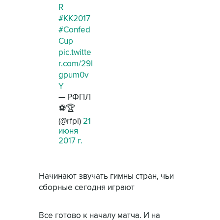
R
#КК2017
#Confed
Cup
pic.twitte
r.com/29I
gpum0v
Y
— РФПЛ
⚽️🏆
(@rfpl)
21
июня
2017 г.
Начинают звучать гимны стран, чьи
сборные сегодня играют
Все готово к началу матча. И на