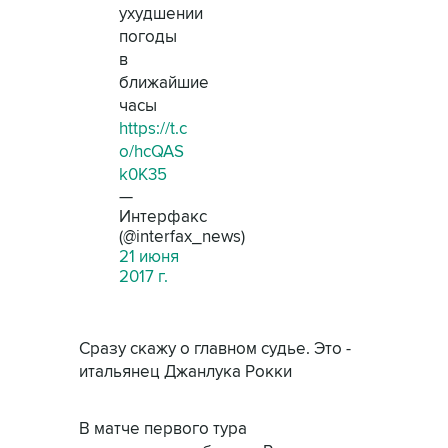
ухудшении
погоды
в
ближайшие
часы
https://t.c
o/hcQAS
k0K35
—
Интерфакс
(@interfax_news)
21 июня
2017 г.
Сразу скажу о главном судье. Это -
итальянец Джанлука Рокки
В матче первого тура