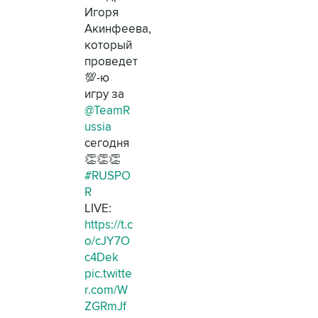
Игоря
Акинфеева,
который
проведет
💯-ю
игру за
@TeamR
ussia
сегодня
👏👏👏
#RUSPO
R
LIVE:
https://t.c
o/cJY7O
c4Dek
pic.twitte
r.com/W
ZGRmJf