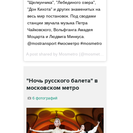
"Щелкунчика", "Лебединого озера",
"Дон Кихота" и других знаменитых на
весь мир постановок. Под сводами
станции звучала музыка Петра
Чайковского, Вольфганга Амадея
Моцарта и Людвига Минкуса.
@mostransport #мосметро #mosmetro
A post shared by Mosmetro (@mosmetro) on
Jun 26, 2
"Ночь русского балета" в
московском метро
6 фотографий