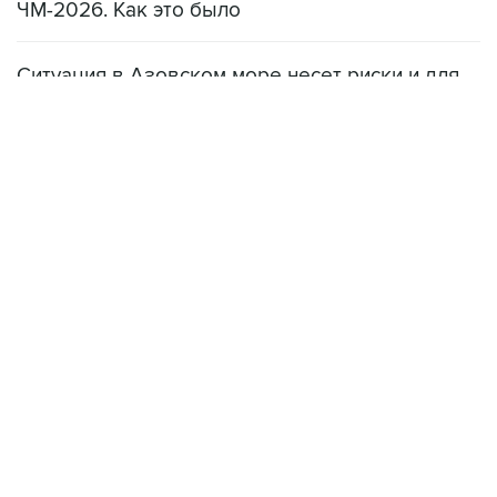
ЧМ-2026. Как это было
Ситуация в Азовском море несет риски и для
мирового рынка, и для российских аграриев
НОВОСТИ
08 августа, 22:34
ЦСКА и "Ростов" сыграли вничью в матче РПЛ
08 августа, 20:11
"Локомотив" продолжил безвыигрышную серию в РПЛ