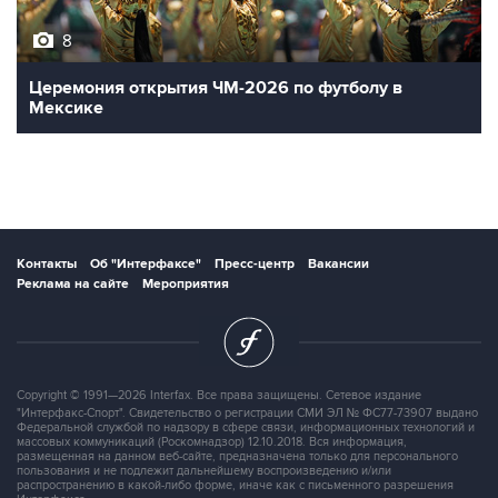
8
Церемония открытия ЧМ-2026 по футболу в
Мексике
Контакты
Об "Интерфаксе"
Пресс-центр
Вакансии
Реклама на сайте
Мероприятия
Copyright © 1991—2026 Interfax. Все права защищены. Сетевое издание
"Интерфакс-Спорт". Свидетельство о регистрации СМИ ЭЛ № ФС77-73907 выдано
Федеральной службой по надзору в сфере связи, информационных технологий и
массовых коммуникаций (Роскомнадзор) 12.10.2018. Вся информация,
размещенная на данном веб-сайте, предназначена только для персонального
пользования и не подлежит дальнейшему воспроизведению и/или
распространению в какой-либо форме, иначе как с письменного разрешения