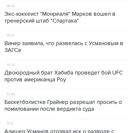
16:25
Экс-хоккеист "Монреаля" Марков вошел в
тренерский штаб "Спартака"
15:51
Винер заявила, что развелась с Усмановым в
ЗАГСе
14:30
Двоюродный брат Хабиба проведет бой UFC
против американца Роу
13:46
Баскетболистке Грайнер разрешат просить о
помиловании после вердикта суда
11:12
Алишер Усманов отозвал иск о разводе с