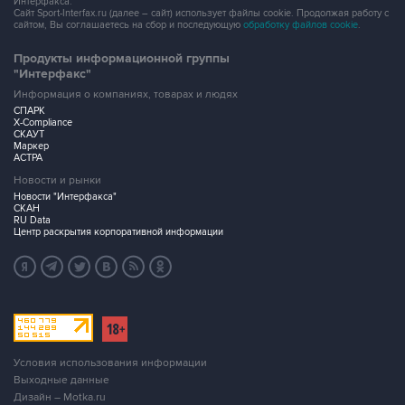
Интерфакса.
Сайт Sport-Interfax.ru (далее – сайт) использует файлы cookie. Продолжая работу с
сайтом, Вы соглашаетесь на сбор и последующую
обработку файлов cookie
.
Продукты информационной группы
"Интерфакс"
Информация о компаниях, товарах и людях
СПАРК
X-Compliance
СКАУТ
Маркер
АСТРА
Новости и рынки
Новости "Интерфакса"
СКАН
RU Data
Центр раскрытия корпоративной информации
Условия использования информации
Выходные данные
Дизайн – Motka.ru