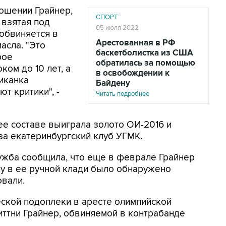
ношении Грайнер,
СПОРТ
 взятая под
05 июля 2022
 обвиняется в
Арестованная в РФ
асла. "Это
баскетболистка из США
рое
обратилась за помощью
ом до 10 лет, а
в освобождении к
риканка
Байдену
т критики", -
Читать подробнее
ее составе выиграла золото ОИ-2016 и
за екатеринбургский клуб УГМК.
ужба сообщила, что еще в феврале Грайнер
у в ее ручной клади было обнаружено
овали.
ской подоплеки в аресте олимпийской
ттни Грайнер, обвиняемой в контрабанде