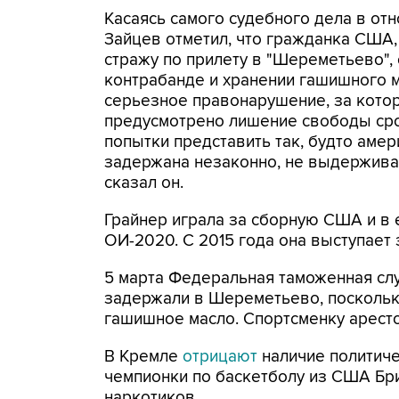
Касаясь самого судебного дела в от
Зайцев отметил, что гражданка США,
стражу по прилету в "Шереметьево",
контрабанде и хранении гашишного м
серьезное правонарушение, за кото
предусмотрено лишение свободы срок
попытки представить так, будто аме
задержана незаконно, не выдерживаю
сказал он.
Грайнер играла за сборную США и в 
ОИ-2020. С 2015 года она выступает 
5 марта Федеральная таможенная сл
задержали в Шереметьево, поскольк
гашишное масло. Спортсменку арест
В Кремле
отрицают
наличие политиче
чемпионки по баскетболу из США Бри
наркотиков.