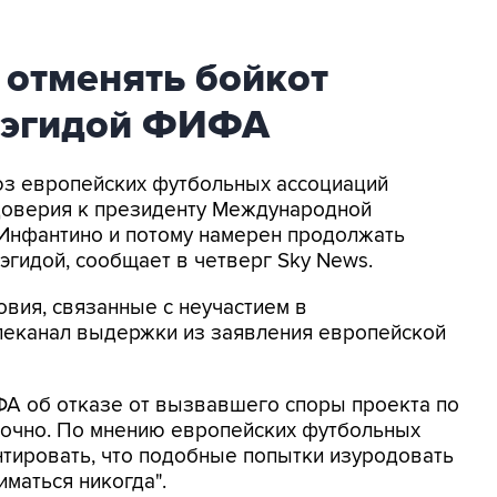
 отменять бойкот
 эгидой ФИФА
оюз европейских футбольных ассоциаций
доверия к президенту Международной
Инфантино и потому намерен продолжать
эгидой, сообщает в четверг Sky News.
овия, связанные с неучастием в
елеканал выдержки из заявления европейской
ФА об отказе от вызвавшего споры проекта по
точно. По мнению европейских футбольных
нтировать, что подобные попытки изуродовать
маться никогда".