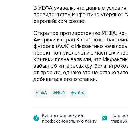
В УЕФА указали, что данные условия
президентству Инфантино утеряно". "Э
европейском союзе.
Открытое противостояние УЕФА, Ко
Америки и стран Карибского бассей
футбола (АФК) с Инфантино началось
проект по привлечению частных инв
Критики плана заявили, что Инфанти
забыл об интересах футбола, игроко
от проекта, однако это не останови
добиваться его отставки.
УЕФА
ФИФА
футбол
Купить подписку на
Подписа
профессиональную ленту
главных