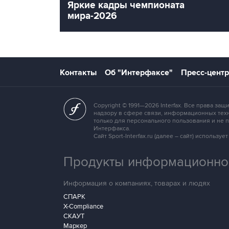
Яркие кадры чемпионата
мира-2026
Контакты
Об "Интерфаксе"
Пресс-центр
Copyright © 1991—2026 Interfax. Все права 
надзору в сфере связи, информационных техн
только для персонального пользования и не
Интерфакса.
Сайт Sport-Interfax.ru (далее – сайт) исполь
Продукты информационной
Информация о компаниях, товарах и людях
СПАРК
X-Compliance
СКАУТ
Маркер