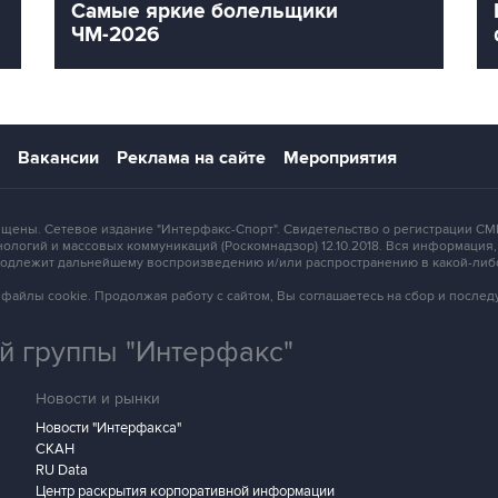
Самые яркие болельщики
ЧМ-2026
Вакансии
Реклама на сайте
Мероприятия
защищены. Сетевое издание "Интерфакс-Спорт". Свидетельство о регистрации
ологий и массовых коммуникаций (Роскомнадзор) 12.10.2018. Вся информация
 подлежит дальнейшему воспроизведению и/или распространению в какой-либ
зует файлы cookie. Продолжая работу с сайтом, Вы соглашаетесь на сбор и посл
 группы "Интерфакс"
Новости и рынки
Новости "Интерфакса"
СКАН
RU Data
Центр раскрытия корпоративной информации