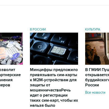
В РОССИИ
КУЛЬТУРА
позволит
Минцифры предложило
В ГМИИ Пу
артнерские
привязывать сим-карты
открываетс
анения
к M2M-устройствам для
буддийского
леров
защиты от
России
мошенничества
Речь
Все новости
идет о регистрации
таких сим-карт, чтобы их
нельзя было