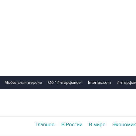
Мобильная версия
Об "Интерфаксе"
Interfax.com
Интерфак
Главное
В России
В мире
Экономик