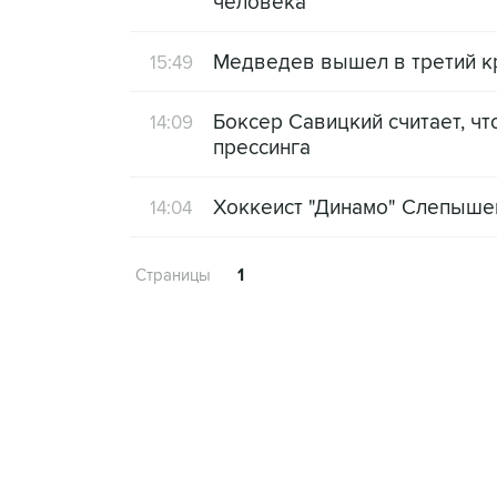
человека
Медведев вышел в третий кр
15:49
Боксер Савицкий считает, чт
14:09
прессинга
Хоккеист "Динамо" Слепышев
14:04
Страницы
1