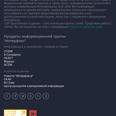
Федеральной службой по надзору в сфере связи, информационных технологий и
массовых коммуникаций (Роскомнадзор) 12.10.2018. Вся информация,
размещенная на данном веб-сайте, предназначена только для персонального
пользования и не подлежит дальнейшему воспроизведению и/или
распространению в какой-либо форме, иначе как с письменного разрешения
Интерфакса.
Сайт Sport-Interfax.ru (далее – сайт) использует файлы cookie. Продолжая работу с
сайтом, Вы соглашаетесь на сбор и последующую
обработку файлов cookie
.
Продукты информационной группы
"Интерфакс"
Информация о компаниях, товарах и людях
СПАРК
X-Compliance
СКАУТ
Маркер
АСТРА
Новости и рынки
Новости "Интерфакса"
СКАН
RU Data
Центр раскрытия корпоративной информации