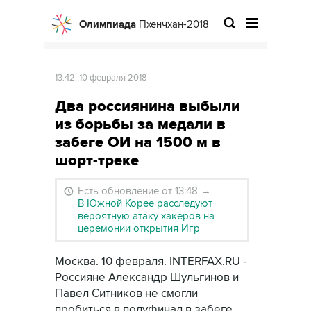
Олимпиада
Пхенчхан-2018
13:42, 10 февраля 2018
Два россиянина выбыли
из борьбы за медали в
забеге ОИ на 1500 м в
шорт-треке
Есть обновление от 13:48
→
В Южной Корее расследуют
вероятную атаку хакеров на
церемонии открытия Игр
Москва. 10 февраля. INTERFAX.RU -
Россияне Александр Шульгинов и
Павел Ситников не смогли
пробиться в полуфинал в забеге