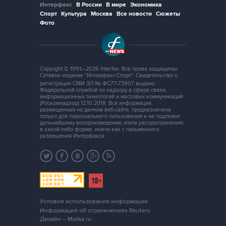
Интерфакс
В России
В мире
Экономика
Спорт
Культура
Москва
Все новости
Сюжеты
Фото
Copyright © 1991—2026 Interfax. Все права защищены.
Сетевое издание "Интерфакс-Спорт". Свидетельство о
регистрации СМИ ЭЛ № ФС77-73907 выдано
Федеральной службой по надзору в сфере связи,
информационных технологий и массовых коммуникаций
(Роскомнадзор) 12.10.2018. Вся информация,
размещенная на данном веб-сайте, предназначена
только для персонального пользования и не подлежит
дальнейшему воспроизведению и/или распространению
в какой-либо форме, иначе как с письменного
разрешения Интерфакса.
Условия использования информации
Информация об ограничениях Reuters
Дизайн – Motka.ru