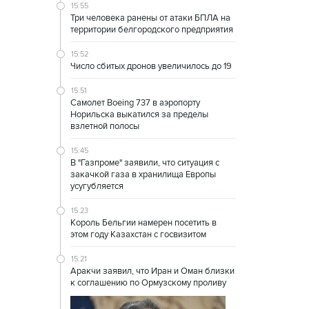
15:55
Три человека ранены от атаки БПЛА на
территории белгородского предприятия
15:52
Число сбитых дронов увеличилось до 19
15:51
Самолет Boeing 737 в аэропорту
Норильска выкатился за пределы
взлетной полосы
15:45
В "Газпроме" заявили, что ситуация с
закачкой газа в хранилища Европы
усугубляется
15:23
Король Бельгии намерен посетить в
этом году Казахстан с госвизитом
15:21
Аракчи заявил, что Иран и Оман близки
к соглашению по Ормузскому проливу