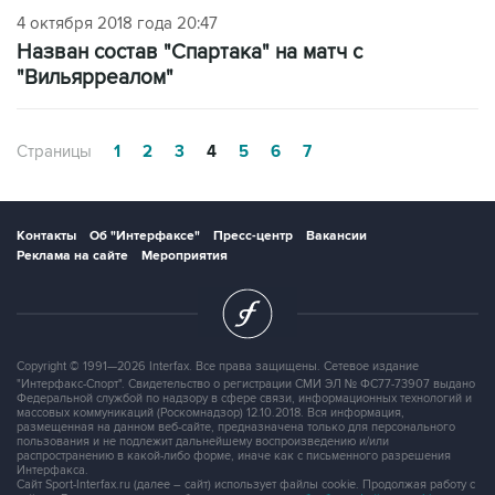
4 октября 2018 года 20:47
Назван состав "Спартака" на матч с
"Вильярреалом"
Страницы
1
2
3
4
5
6
7
Контакты
Об "Интерфаксе"
Пресс-центр
Вакансии
Реклама на сайте
Мероприятия
Copyright © 1991—2026 Interfax. Все права защищены. Сетевое издание
"Интерфакс-Спорт". Свидетельство о регистрации СМИ ЭЛ № ФС77-73907 выдано
Федеральной службой по надзору в сфере связи, информационных технологий и
массовых коммуникаций (Роскомнадзор) 12.10.2018. Вся информация,
размещенная на данном веб-сайте, предназначена только для персонального
пользования и не подлежит дальнейшему воспроизведению и/или
распространению в какой-либо форме, иначе как с письменного разрешения
Интерфакса.
Сайт Sport-Interfax.ru (далее – сайт) использует файлы cookie. Продолжая работу с