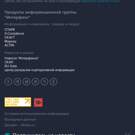
сайтом, Вы соглашаетесь на сбор и последующую
обработку файлов cookie
.
Продукты информационной группы
"Интерфакс"
Информация о компаниях, товарах и людях
СПАРК
X-Compliance
СКАУТ
Маркер
АСТРА
Новости и рынки
Новости "Интерфакса"
СКАН
RU Data
Центр раскрытия корпоративной информации
Условия использования информации
Выходные данные
Дизайн – Motka.ru