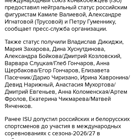
Международный союз конькобежцев (ISU)
предоставил нейтральный статус российским
фигуристам Камиле Валиевой, Александре
Игнатовой (Трусовой) и Петру Гуменнику,
сообщает пресс-служба организации.
Также статус получили Владислав Дикиджи,
Мария Захарова, Дина Хуснутдинова,
Александра Бойкова/Дмитрий Козловский,
Варвара Слуцкая/Глеб Гончаров, Анна
Щербакова/Егор Гончаров, Елизавета
Пасечник/Дарио Чиризано, Ирина Хавронина/
Девид Нарижный, Анастасия Мухортова/
Дмитрий Евгеньев, Анна Коломенская/Артем
Фролов, Екатерина Чикмарева/Матвей
Янченков.
Ранее ISU допустил российских и белорусских
спортсменов до участия в международных
соревнованиях с сезона-2026/27 в