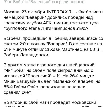
"Янг Бойз" и "Валенсия" сыграли вничью
Москва. 23 октября. INTERFAX.RU - Футболисты
немецкой "Баварии" добились победы над
греческим клубом АЕК в матче третьего тура
группового этапа Лиги чемпионов УЕФА.
Встреча, прошедшая в Греции, завершилась со
счетом 2:0 в пользу "Баварии". В ее составе на
61-й минуте отличился Хави Мартинес, на 63-й –
Роберт Левандовски.
В другом матче игрового дня швейцарский
"Янг Бойз" на своем поле сыграл вничью с
испанской "Валенсией" – 1:1. На 26-й минуте
Миши Батшуайи вывел "Валенсию" вперед, на
55-й Гийом Оайо, реализовав пенальти,
сравнял счет.
Во вторник свой матч проведет московский