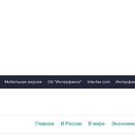
Мобильная версия
Об "Интерфаксе"
Interfax.com
Интерфак
Главное
В России
В мире
Экономик