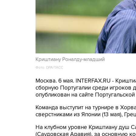
Криштиану Роналду-младший
Фото: DPA/ТАСС
Москва. 6 мая. INTERFAX.RU - Кришт
сборную Португалии среди игроков д
опубликован на сайте Португальско
Команда выступит на турнире в Хорва
сверстниками из Японии (13 мая), Греци
На клубном уровне Криштиану душ С
(Саудовская Аравия), за основную ко