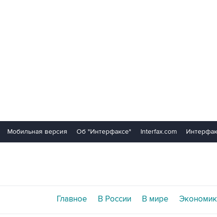
Мобильная версия
Об "Интерфаксе"
Interfax.com
Интерфак
Главное
В России
В мире
Экономик