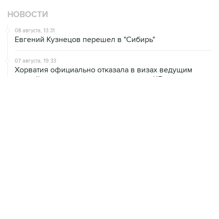
НОВОСТИ
08 августа, 13:31
Евгений Кузнецов перешел в "Сибирь"
07 августа, 19:33
Хорватия официально отказала в визах ведущим
российским гимнасткам для участия в ЧЕ
07 августа, 18:54