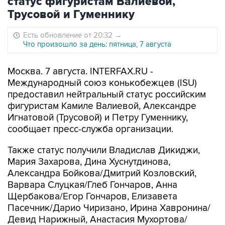
статус фигуристам Валиевой,
Трусовой и Гуменнику
Есть обновление от 20:32
→
Что произошло за день: пятница, 7 августа
Москва. 7 августа. INTERFAX.RU -
Международный союз конькобежцев (ISU)
предоставил нейтральный статус российским
фигуристам Камиле Валиевой, Александре
Игнатовой (Трусовой) и Петру Гуменнику,
сообщает пресс-служба организации.
Также статус получили Владислав Дикиджи,
Мария Захарова, Дина Хуснутдинова,
Александра Бойкова/Дмитрий Козловский,
Варвара Слуцкая/Глеб Гончаров, Анна
Щербакова/Егор Гончаров, Елизавета
Пасечник/Дарио Чиризано, Ирина Хавронина/
Девид Нарижный, Анастасия Мухортова/