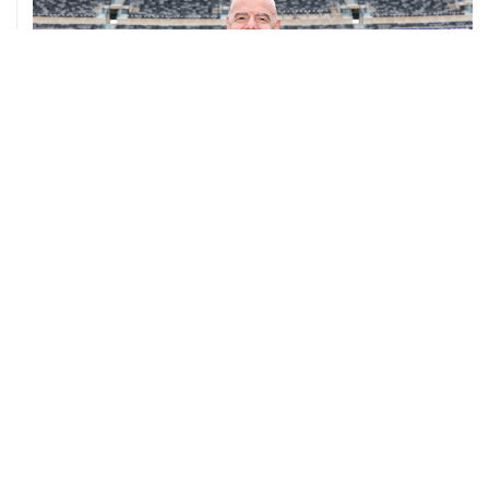
02 августа, 00:45
Guardian пишет, что в Европе ищут замену президенту
ФИФА Инфантино