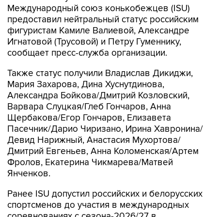
Международный союз конькобежцев (ISU)
предоставил нейтральный статус российским
фигуристам Камиле Валиевой, Александре
Игнатовой (Трусовой) и Петру Гуменнику,
сообщает пресс-служба организации.
Также статус получили Владислав Дикиджи,
Мария Захарова, Дина Хуснутдинова,
Александра Бойкова/Дмитрий Козловский,
Варвара Слуцкая/Глеб Гончаров, Анна
Щербакова/Егор Гончаров, Елизавета
Пасечник/Дарио Чиризано, Ирина Хавронина/
Девид Нарижный, Анастасия Мухортова/
Дмитрий Евгеньев, Анна Коломенская/Артем
Фролов, Екатерина Чикмарева/Матвей
Янченков.
Ранее ISU допустил российских и белорусских
спортсменов до участия в международных
соревнованиях с сезона-2026/27 в