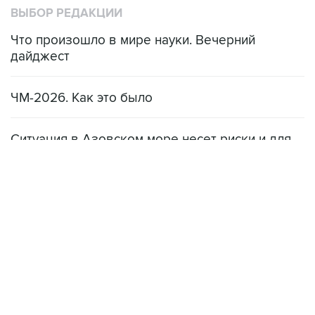
ВЫБОР РЕДАКЦИИ
Что произошло в мире науки. Вечерний
дайджест
ЧМ-2026. Как это было
Ситуация в Азовском море несет риски и для
мирового рынка, и для российских аграриев
НОВОСТИ
08 августа, 22:34
ЦСКА и "Ростов" сыграли вничью в матче РПЛ
08 августа, 20:11
"Локомотив" продолжил безвыигрышную серию в РПЛ