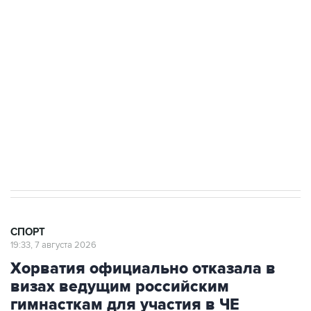
3 июля 10:45
"Рады возвращению величайшего!" В
"Вашингтоне" отреагировали на решение
Овечкина
5 января 14:03
Евгений Кузнецов стал игроком "Салавата
Юлаева"
СПОРТ
19:33, 7 августа 2026
Хорватия официально отказала в
визах ведущим российским
гимнасткам для участия в ЧЕ