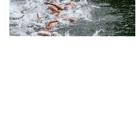
06 августа, 18:46
В УЕФА решили не отменять бойкот соревнований
под эгидой ФИФА
06 августа, 15:54
Мохамед Салах стал игроком "Трабзонспора"
06 августа, 14:28
Футболист Антон Заболотный дисквалифицирован на
полгода за допинг