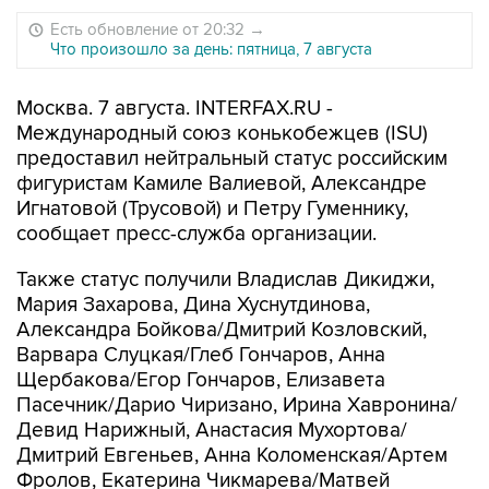
Есть обновление от 20:32
→
Что произошло за день: пятница, 7 августа
Москва. 7 августа. INTERFAX.RU -
Международный союз конькобежцев (ISU)
предоставил нейтральный статус российским
фигуристам Камиле Валиевой, Александре
Игнатовой (Трусовой) и Петру Гуменнику,
сообщает пресс-служба организации.
Также статус получили Владислав Дикиджи,
Мария Захарова, Дина Хуснутдинова,
Александра Бойкова/Дмитрий Козловский,
Варвара Слуцкая/Глеб Гончаров, Анна
Щербакова/Егор Гончаров, Елизавета
Пасечник/Дарио Чиризано, Ирина Хавронина/
Девид Нарижный, Анастасия Мухортова/
Дмитрий Евгеньев, Анна Коломенская/Артем
Фролов, Екатерина Чикмарева/Матвей