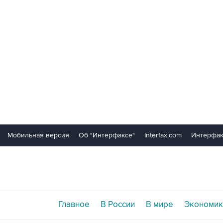
Мобильная версия
Об "Интерфаксе"
Interfax.com
Интерфак
Главное
В России
В мире
Экономик