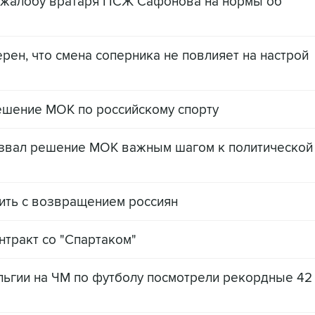
л жалобу вратаря ПСЖ Сафонова на нормы об
рен, что смена соперника не повлияет на настрой
ешение МОК по российскому спорту
назвал решение МОК важным шагом к политической
ить с возвращением россиян
тракт со "Спартаком"
льгии на ЧМ по футболу посмотрели рекордные 42