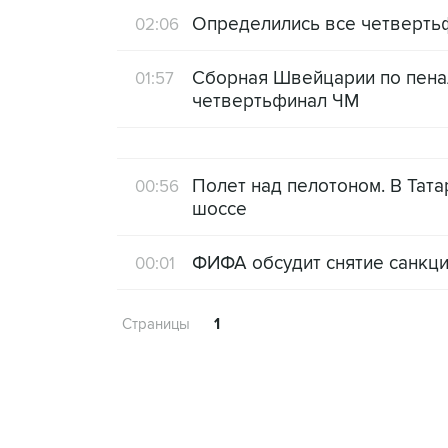
Определились все четверт
02:06
Сборная Швейцарии по пена
01:57
четвертьфинал ЧМ
Полет над пелотоном. В Тат
00:56
шоссе
ФИФА обсудит снятие санкц
00:01
Страницы
1