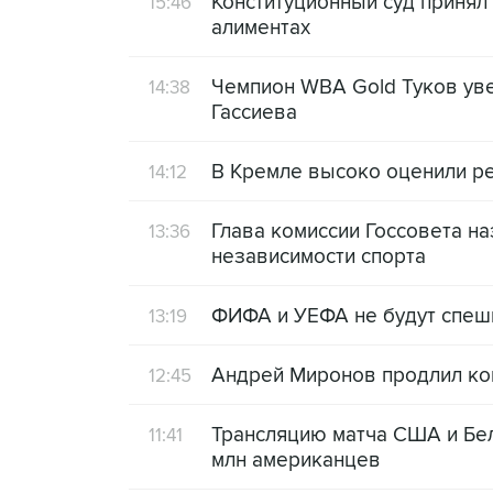
Конституционный суд приня
15:46
алиментах
Чемпион WBA Gold Туков уве
14:38
Гассиева
В Кремле высоко оценили р
14:12
Глава комиссии Госсовета 
13:36
независимости спорта
ФИФА и УЕФА не будут спеш
13:19
Андрей Миронов продлил кон
12:45
Трансляцию матча США и Бе
11:41
млн американцев