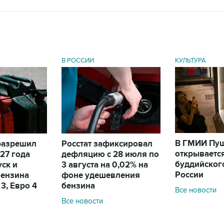
В РОССИИ
КУЛЬТУРА
В ГМИИ Пу
разрешил
Росстат зафиксировал
открываетс
27 года
дефляцию с 28 июля по
буддийского
уск и
3 августа на 0,02% на
России
бензина
фоне удешевления
 3, Евро 4
бензина
Все новости
Все новости