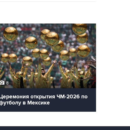
8
12
Церемония открытия ЧМ-2026 по
Олимпи
футболу в Мексике