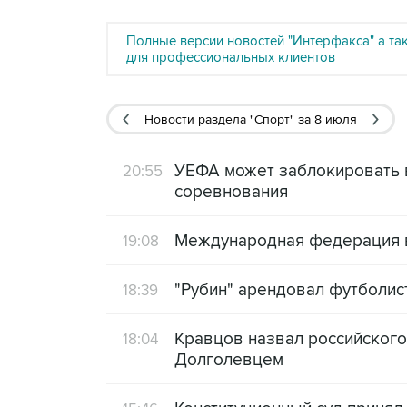
Полные версии новостей "Интерфакса" а та
для профессиональных клиентов
Новости раздела "Спорт"
за 8 июля
УЕФА может заблокировать
20:55
соревнования
Международная федерация в
19:08
"Рубин" арендовал футболис
18:39
Кравцов назвал российског
18:04
Долголевцем