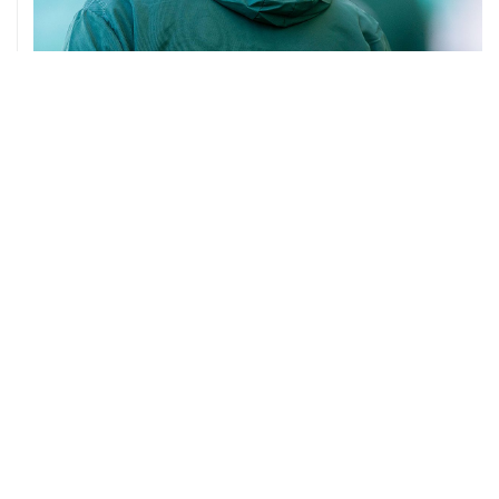
01 августа, 08:36
Инфантино отказался от плана по привлечению
инвесторов в ЧМ
31 июля, 14:06
Старший советник Инфантино подал в отставку
31 июля, 11:45
Источники Sky News узнали, что Инфантино теряет
поддержку из-за скандала с инвесторами ЧМ