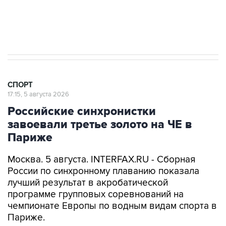
2 августа 00:45
Guardian пишет, что в Европе ищут замену
президенту ФИФА Инфантино
СПОРТ
17:15, 5 августа 2026
Российские синхронистки
завоевали третье золото на ЧЕ в
Париже
Москва. 5 августа. INTERFAX.RU - Сборная
России по синхронному плаванию показала
лучший результат в акробатической
программе групповых соревнований на
чемпионате Европы по водным видам спорта в
Париже.