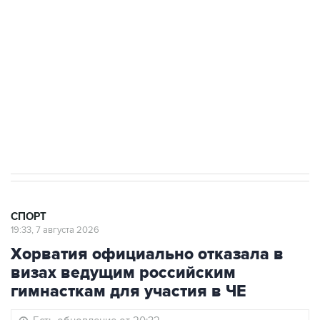
3 июля 10:45
"Рады возвращению величайшего!" В
"Вашингтоне" отреагировали на решение
Овечкина
5 января 14:03
Евгений Кузнецов стал игроком "Салавата
Юлаева"
СПОРТ
19:33, 7 августа 2026
Хорватия официально отказала в
визах ведущим российским
гимнасткам для участия в ЧЕ