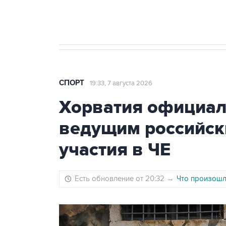
Евгений Кузнецов стал игроком "Са
СПОРТ
19:33, 7 августа 2026
Хорватия официаль
ведущим российск
участия в ЧЕ
Есть обновление от 20:32
→
Что произошло