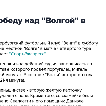
обеду над "Волгой" в
тербургский футбольный клуб "Зенит" в субботу
 местной "Волге" в матче четвертого тура
бщает
"Спорт-Экспресс"
.
тенок из-за действий судьи, завершилась со
 составе которого провел португалец Мигель
9-й минутах. В составе "Волги" авторство гола
1-я минута).
 меньшинстве - вторую желтую карточку
удален с поля. Кроме того, со скамейки были
чано Спаллетти и его помощник Даниэле