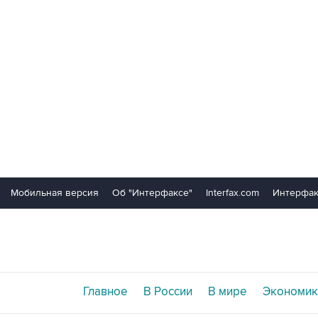
Мобильная версия
Об "Интерфаксе"
Interfax.com
Интерфак
Главное
В России
В мире
Экономик