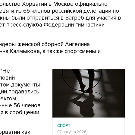
осольство Хорватии в Москве официально
евяти из 65 членов российской делегации по
жны были отправиться в Загреб для участия в
ет пресс-служба Федерации гимнастики
 лидеры женской сборной Ангелина
нна Калмыкова, а также спортсмены и
 "Не
словий
этом документы
ции подавались
лектом
ьные 56 членов
ся в сообщении
СПОРТ
орватии как
07 августа 2026