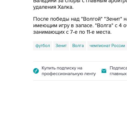
Бальдини за споры с главным арбитр
удаления Халка.
После победы над "Волгой" "Зенит" н
имеющим игру в запасе. "Волга" с 4 о
занимающих с 7-е по 11-е места.
футбол
Зенит
Волга
чемпионат России
Купить подписку на
Подписа
профессиональную ленту
главных
13:31, 8 августа 2026