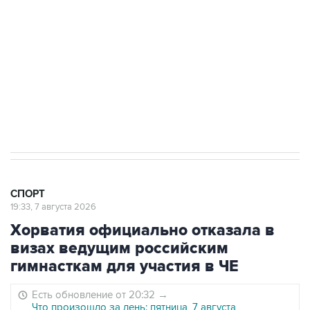
"Рады возвращению величайшего!" В
"Вашингтоне" отреагировали на решение
Овечкина
5 января 14:03
Евгений Кузнецов стал игроком "Салавата
Юлаева"
СПОРТ
19:33, 7 августа 2026
Хорватия официально отказала в
визах ведущим российским
гимнасткам для участия в ЧЕ
Есть обновление от 20:32
→
Что произошло за день: пятница, 7 августа