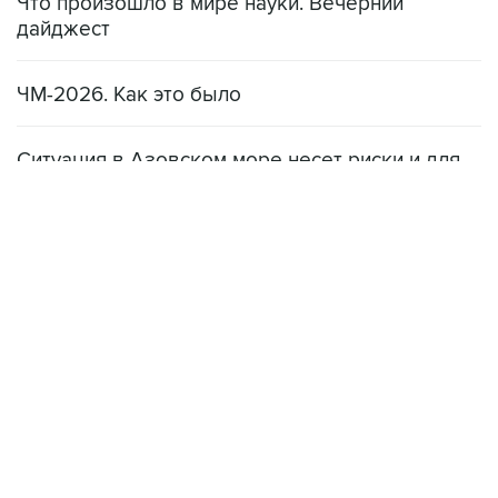
Что произошло в мире науки. Вечерний
дайджест
ЧМ-2026. Как это было
Ситуация в Азовском море несет риски и для
мирового рынка, и для российских аграриев
НОВОСТИ
08 августа, 22:34
ЦСКА и "Ростов" сыграли вничью в матче РПЛ
08 августа, 20:11
"Локомотив" продолжил безвыигрышную серию в РПЛ