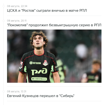
Фролов, Екатерина Чикмарева/Матвей
Янченков.
Ранее ISU допустил российских и белорусских
спортсменов до участия в международных
соревнованиях с сезона-2026/27 в
нейтральном статусе.
фигурное катание
Купить подписку на профессиональную ленту
Подписаться на рассылку главных новостей сайта
Получать оперативные новости в официальном
канале
НОВОСТИ ПО ТЕМЕ