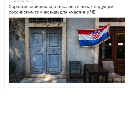
30 июня 11:02
ISU допустил россиян к турнирам в
нейтральном статусе
ВЫБОР РЕДАКЦИИ
Что произошло в мире науки. Вечерний
дайджест
ЧМ-2026. Как это было
Ситуация в Азовском море несет риски и для
мирового рынка, и для российских аграриев
НОВОСТИ