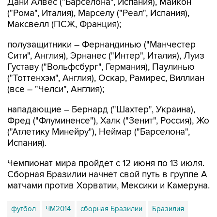
Дани Алвес ("Барселона", Испания), Майкон
("Рома", Италия), Марселу ("Реал", Испания),
Максвелл (ПСЖ, Франция);
полузащитники – Фернандинью ("Манчестер
Сити", Англия), Эрнанес ("Интер", Италия), Луиз
Густаву ("Вольфсбург", Германия), Паулинью
("Тоттенхэм", Англия), Оскар, Рамирес, Виллиан
(все – "Челси", Англия);
нападающие – Бернард ("Шахтер", Украина),
Фред ("Флуминенсе"), Халк ("Зенит", Россия), Жо
("Атлетику Минейру"), Неймар ("Барселона",
Испания).
Чемпионат мира пройдет с 12 июня по 13 июля.
Сборная Бразилии начнет свой путь в группе A
матчами против Хорватии, Мексики и Камеруна.
футбол
ЧМ2014
сборная Бразилии
Бразилия