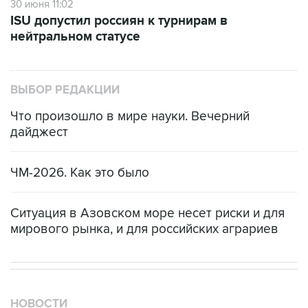
Есть обновление от 20:32
→
Что произошло за день: пятница, 7 августа
Москва. 7 августа. INTERFAX.RU -
Международный союз конькобежцев (ISU)
предоставил нейтральный статус российским
фигуристам Камиле Валиевой, Александре
Игнатовой (Трусовой) и Петру Гуменнику,
сообщает пресс-служба организации.
Также статус получили Владислав Дикиджи,
Мария Захарова, Дина Хуснутдинова,
Александра Бойкова/Дмитрий Козловский,
Варвара Слуцкая/Глеб Гончаров, Анна
Щербакова/Егор Гончаров, Елизавета
Пасечник/Дарио Чиризано, Ирина Хавронина/
Девид Нарижный, Анастасия Мухортова/
Дмитрий Евгеньев, Анна Коломенская/Артем