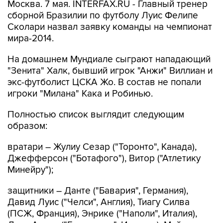
Москва. 7 мая. INTERFAX.RU - Главный тренер
сборной Бразилии по футболу Луис Фелипе
Сколари назвал заявку команды на чемпионат
мира-2014.
На домашнем Мундиале сыграют нападающий
"Зенита" Халк, бывший игрок "Анжи" Виллиан и
экс-футболист ЦСКА Жо. В состав не попали
игроки "Милана" Кака и Робинью.
Полностью список выглядит следующим
образом:
вратари – Жулиу Сезар ("Торонто", Канада),
Джефферсон ("Ботафого"), Витор ("Атлетику
Минейру");
защитники – Данте ("Бавария", Германия),
Давид Луис ("Челси", Англия), Тиагу Силва
(ПСЖ, Франция), Энрике ("Наполи", Италия),