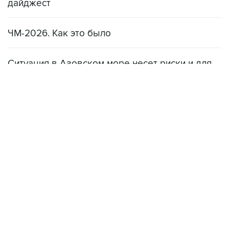
дайджест
ЧМ-2026. Как это было
Ситуация в Азовском море несет риски и для
мирового рынка, и для российских аграриев
НОВОСТИ
08 августа, 22:34
ЦСКА и "Ростов" сыграли вничью в матче РПЛ
08 августа, 20:11
"Локомотив" продолжил безвыигрышную серию в РПЛ