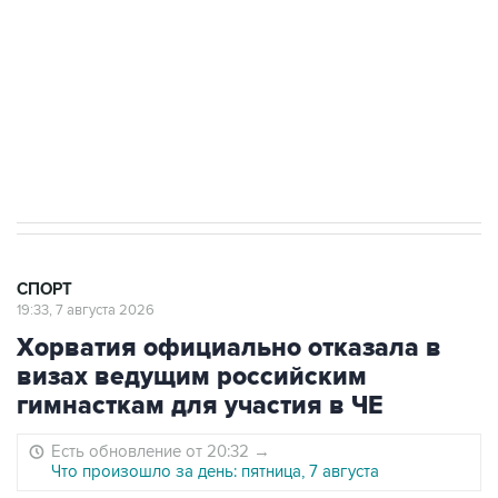
"Рады возвращению величайшего!" В
"Вашингтоне" отреагировали на решение
Овечкина
5 января 14:03
Евгений Кузнецов стал игроком "Салавата
Юлаева"
СПОРТ
19:33, 7 августа 2026
Хорватия официально отказала в
визах ведущим российским
гимнасткам для участия в ЧЕ
Есть обновление от 20:32
→
Что произошло за день: пятница, 7 августа