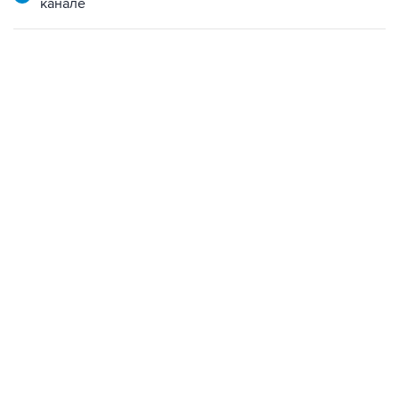
канале
13:31, 8 августа 2026
сообщается