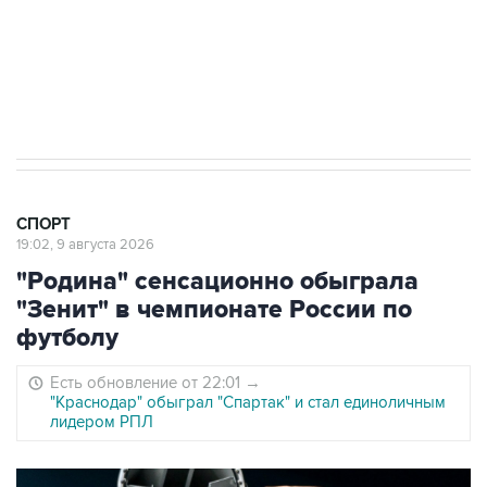
8 августа 22:34
ЦСКА и "Ростов" сыграли вничью в матче
РПЛ
СПОРТ
19:02, 9 августа 2026
"Родина" сенсационно обыграла
"Зенит" в чемпионате России по
футболу
Есть обновление от 22:01
→
"Краснодар" обыграл "Спартак" и стал единоличным
лидером РПЛ