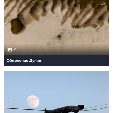
9
Обмеление Дуная