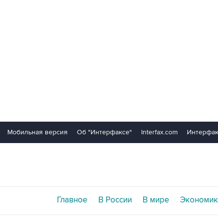
Мобильная версия
Об "Интерфаксе"
Interfax.com
Интерфак
Главное
В России
В мире
Экономик