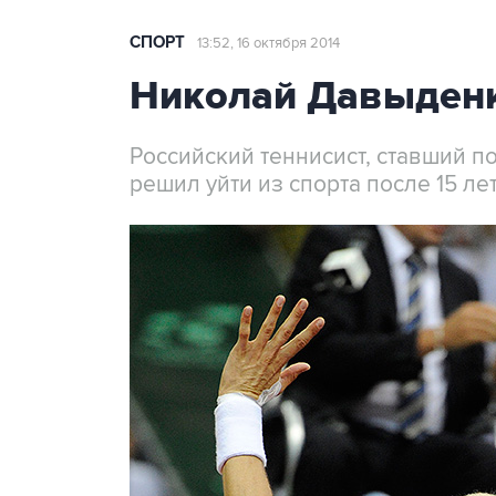
СПОРТ
13:52, 16 октября 2014
Николай Давыденк
Российский теннисист, ставший п
решил уйти из спорта после 15 ле