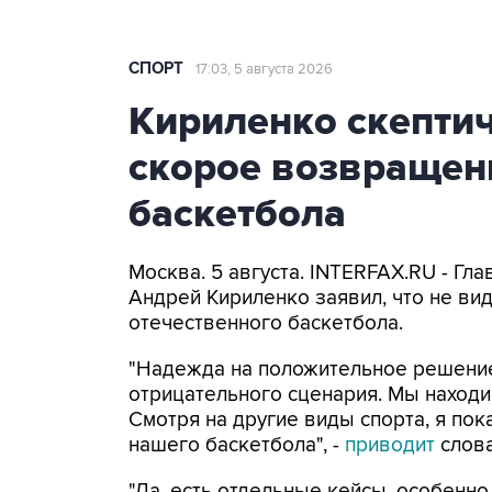
СПОРТ
17:03, 5 августа 2026
Кириленко скепти
скорое возвращен
баскетбола
Москва. 5 августа. INTERFAX.RU - Гл
Андрей Кириленко заявил, что не ви
отечественного баскетбола.
"Надежда на положительное решение 
отрицательного сценария. Мы находи
Смотря на другие виды спорта, я по
нашего баскетбола", -
приводит
слова
"Да, есть отдельные кейсы, особенно