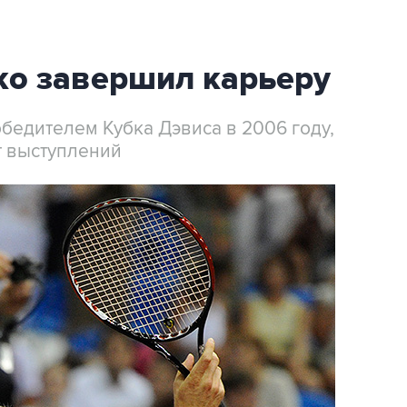
о завершил карьеру
обедителем Кубка Дэвиса в 2006 году,
т выступлений