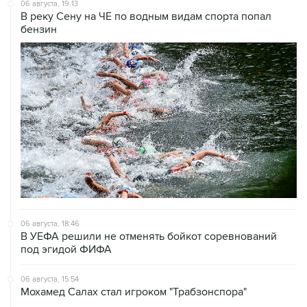
06 августа, 19:13
В реку Сену на ЧЕ по водным видам спорта попал
бензин
06 августа, 18:46
В УЕФА решили не отменять бойкот соревнований
под эгидой ФИФА
06 августа, 15:54
Мохамед Салах стал игроком "Трабзонспора"