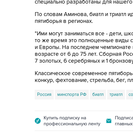
специально разработаны для нашего 
По словам Аминова, биатл и триатл 
пятиборья в регионах.
"Ими могут заниматься все - дети, шк
то же время это полноценные виды с
и Европы. На последнем чемпионате 
возрасте от 6 до 75 лет. Сборная Рос
7 золотых, 6 серебряных и 1 бронзову
Классическое современное пятиборь
конкур, фехтование, стрельба, бег, п
Россия
минспорта РФ
биатл
триатл
с
Купить подписку на
Подписа
профессиональную ленту
главных