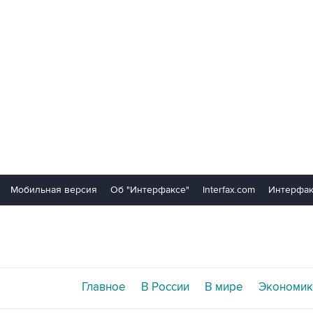
Мобильная версия
Об "Интерфаксе"
Interfax.com
Интерфак
Главное
В России
В мире
Экономик