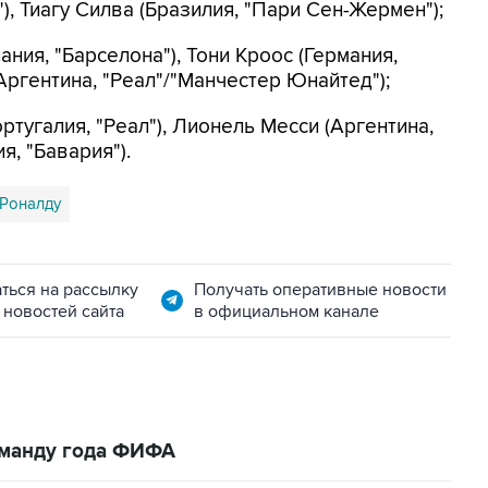
), Тиагу Силва (Бразилия, "Пари Сен-Жермен");
ния, "Барселона"), Тони Кроос (Германия,
Аргентина, "Реал"/"Манчестер Юнайтед");
тугалия, "Реал"), Лионель Месси (Аргентина,
я, "Бавария").
Роналду
ться на рассылку
Получать оперативные новости
 новостей сайта
в официальном канале
оманду года ФИФА