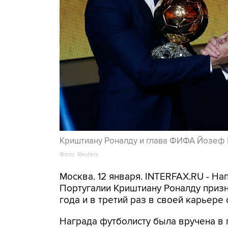
Криштиану Роналду и глава ФИФА Йозеф 
Фото: Reuters
Москва. 12 января. INTERFAX.RU - Н
Португалии Криштиану Роналду призн
года и в третий раз в своей карьере 
Награда футболисту была вручена в