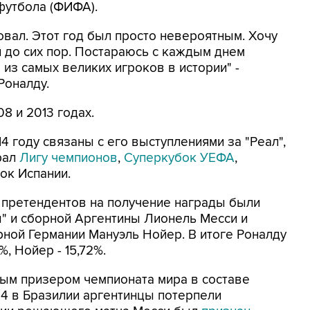
утбола (ФИФА).
овал. Этот год был просто невероятным. Хочу
л до сих пор. Постараюсь с каждым днем
 из самых великих игроков в истории" -
Роналду.
8 и 2013 годах.
 году связаны с его выступлениями за "Реал",
рал
Лигу чемпионов
,
Суперкубок УЕФА
,
бок Испании.
 претендентов на получение награды были
" и сборной Аргентины Лионель Месси и
рной Германии Мануэль Нойер. В итоге Роналду
%, Нойер - 15,72%.
ным призером чемпионата мира в составе
4 в Бразилии аргентинцы потерпели