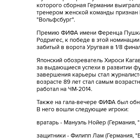
которого сборная Германии выиграла
тренером женской команды признан
"Вольфсбург".
Премию ФИФА имени Ференца Пушкаш
Родригес, к победе в этой номинаци
забитый в ворота Уругвая в 1/8 фина
Японский обозреватель Хироси Кага
за выдающиеся успехи в развитии фу
завершения карьеры стал журналистом
возрасте 89 лет стал самым возраст
работал на ЧМ-2014.
Также на гала-вечере ФИФА был обн
В него вошли следующие игроки:
вратарь - Мануэль Нойер (Германия, "
защитники - Филипп Лам (Германия, "Б