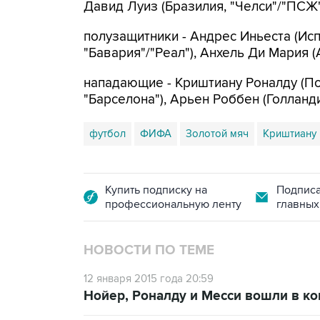
Давид Луиз (Бразилия, "Челси"/"ПСЖ"
полузащитники - Андрес Иньеста (Испа
"Бавария"/"Реал"), Анхель Ди Мария (
нападающие - Криштиану Роналду (Пор
"Барселона"), Арьен Роббен (Голланди
футбол
ФИФА
Золотой мяч
Криштиану 
Купить подписку на
Подписа
профессиональную ленту
главных
НОВОСТИ ПО ТЕМЕ
12 января 2015 года 20:59
Нойер, Роналду и Месси вошли в к