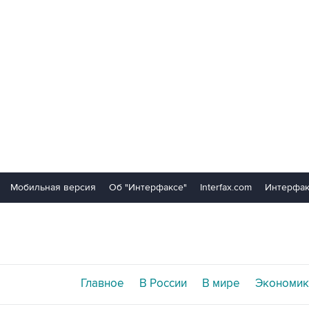
Мобильная версия
Об "Интерфаксе"
Interfax.com
Интерфак
Главное
В России
В мире
Экономик