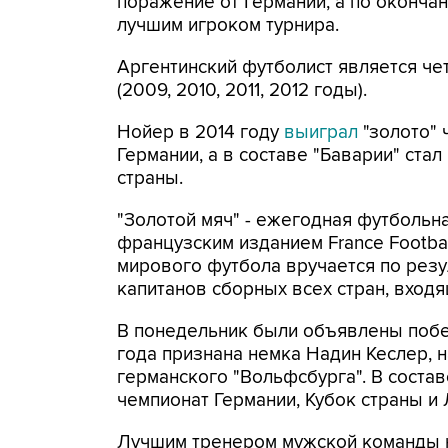
поражение от Германии, а по оконч
лучшим игроком турнира.
Аргентинский футболист является ч
(2009, 2010, 2011, 2012 годы).
Нойер в 2014 году
выиграл
"золото" 
Германии, а в составе "Баварии" ста
страны.
"Золотой мяч" - ежегодная футбольн
французским изданием France Footbal
мирового футбола вручается по резу
капитанов сборных всех стран, вход
В понедельник были объявлены побед
года признана немка Надин Кеслер,
германского "Вольфсбурга". В соста
чемпионат Германии, Кубок страны и 
Лучшим тренером мужской команды н