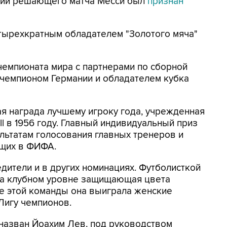
ании решающего матча Месси был
признан
етырехкратным обладателем "Золотого мяча"
чемпионата мира с партнерами по сборной
л чемпионом Германии и обладателем кубка
ая награда лучшему игроку года, учрежденная
l в 1956 году. Главный индивидуальный приз
льтатам голосования главных тренеров и
ящих в ФИФА.
ители и в других номинациях. Футболисткой
 на клубном уровне защищающая цвета
ве этой команды она выиграла женские
Лигу чемпионов.
азван Йоахим Лев, под руководством