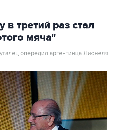
 в третий раз стал
того мяча"
тугалец опередил аргентинца Лионеля