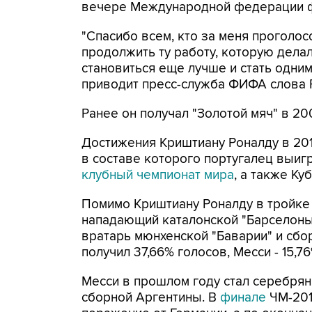
вечере Международной федерации ф
"Спасибо всем, кто за меня проголос
продолжить ту работу, которую дела
становиться еще лучше и стать одним
приводит пресс-служба ФИФА слова 
Ранее он получал "Золотой мяч" в 200
Достижения Криштиану Роналду в 2014
в составе которого португалец выиг
клубный чемпионат мира
, а также Ку
Помимо Криштиану Роналду в тройке
нападающий каталонской "Барселоны
вратарь мюнхенской "Баварии" и сбо
получил 37,66% голосов, Месси - 15,76
Месси в прошлом году стал серебря
сборной Аргентины. В
финале
ЧМ-201