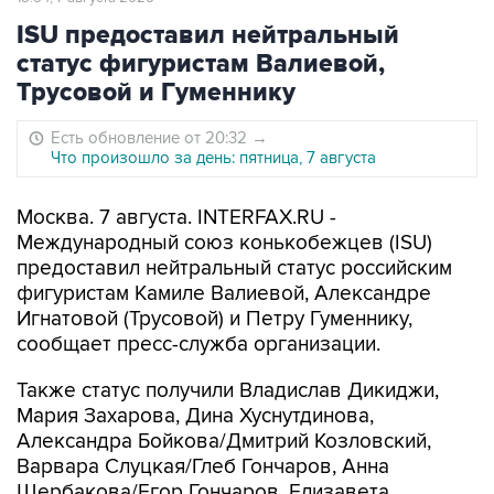
ISU предоставил нейтральный
статус фигуристам Валиевой,
Трусовой и Гуменнику
Есть обновление от 20:32
→
Что произошло за день: пятница, 7 августа
Москва. 7 августа. INTERFAX.RU -
Международный союз конькобежцев (ISU)
предоставил нейтральный статус российским
фигуристам Камиле Валиевой, Александре
Игнатовой (Трусовой) и Петру Гуменнику,
сообщает пресс-служба организации.
Также статус получили Владислав Дикиджи,
Мария Захарова, Дина Хуснутдинова,
Александра Бойкова/Дмитрий Козловский,
Варвара Слуцкая/Глеб Гончаров, Анна
Щербакова/Егор Гончаров, Елизавета