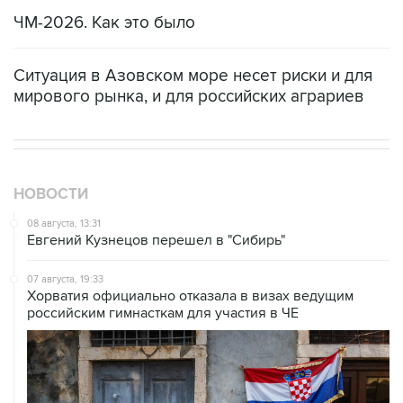
Также статус получили Владислав Дикиджи,
Мария Захарова, Дина Хуснутдинова,
Александра Бойкова/Дмитрий Козловский,
Варвара Слуцкая/Глеб Гончаров, Анна
Щербакова/Егор Гончаров, Елизавета
Пасечник/Дарио Чиризано, Ирина Хавронина/
Девид Нарижный, Анастасия Мухортова/
Дмитрий Евгеньев, Анна Коломенская/Артем
Фролов, Екатерина Чикмарева/Матвей
Янченков.
Ранее ISU допустил российских и белорусских
спортсменов до участия в международных
соревнованиях с сезона-2026/27 в
нейтральном статусе.
фигурное катание