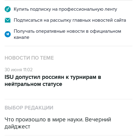
СПОРТ
18:54, 7 августа 2026
ISU предоставил нейтральный
статус фигуристам Валиевой,
Трусовой и Гуменнику
Есть обновление от 20:32
→
Что произошло за день: пятница, 7 августа
Москва. 7 августа. INTERFAX.RU -
Международный союз конькобежцев (ISU)
предоставил нейтральный статус российским
фигуристам Камиле Валиевой, Александре
Игнатовой (Трусовой) и Петру Гуменнику,
сообщает пресс-служба организации.