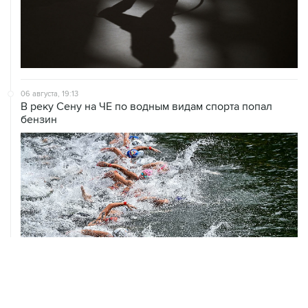
ЧМ-2026. Как это было
Ситуация в Азовском море несет риски и для
мирового рынка, и для российских аграриев
НОВОСТИ
08 августа, 13:31
Евгений Кузнецов перешел в "Сибирь"
07 августа, 19:33
Хорватия официально отказала в визах ведущим
российским гимнасткам для участия в ЧЕ