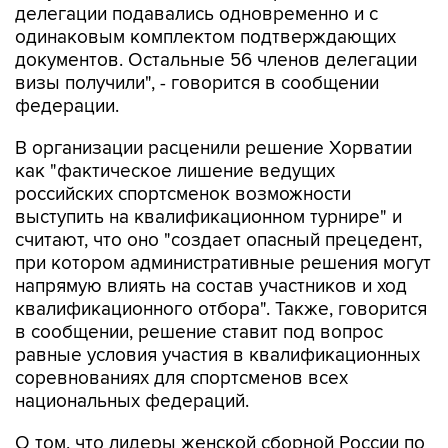
"В качестве причины отказа указано: "Не
представлено обоснование цели и условий
предполагаемого пребывания". При этом
документы на визы для всей российской
делегации подавались одновременно и с
одинаковым комплектом подтверждающих
документов. Остальные 56 членов делегации
визы получили", - говорится в сообщении
федерации.
В организации расценили решение Хорватии
как "фактическое лишение ведущих
российских спортсменок возможности
выступить на квалификационном турнире" и
считают, что оно "создает опасный прецедент,
при котором административные решения могут
напрямую влиять на состав участников и ход
квалификационного отбора". Также, говорится
в сообщении, решение ставит под вопрос