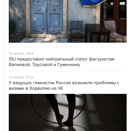
Купить подписку на профессиональную ленту
Подписаться на рассылку главных новостей сайта
Получать оперативные новости в официальном
канале
НОВОСТИ ПО ТЕМЕ
30 июня 11:02
ISU допустил россиян к турнирам в
нейтральном статусе
ВЫБОР РЕДАКЦИИ
Что произошло в мире науки. Вечерний
дайджест