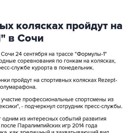
ых колясках пройдут на
" в Сочи
В Cочи 24 сентября на трассе "Формулы-1"
дные соревнования по гонкам на колясках,
ресс-службе курорта в понедельник.
онки пройдут на спортивных колясках Rezept-
 полумарафона.
ь участие профессиональные спортсмены из
ексики", - подчеркнул сотрудник пресс-службы.
т одним из интересных событий развития
 после Паралимпийских игр 2014 года
нка, как зрелищный и захватывающий вид