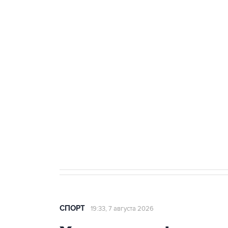
Купить подписку на
Подписа
профессиональную ленту
главных
3 июля 10:45
"Рады возвращению величайшего!" 
Овечкина
5 января 14:03
Евгений Кузнецов стал игроком "Са
СПОРТ
19:33, 7 августа 2026