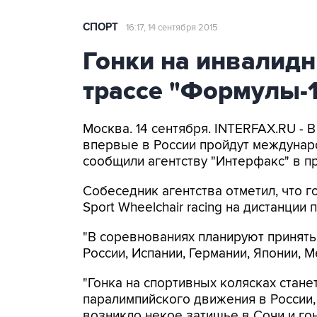
СПОРТ
16:17, 14 сентября 2015
Гонки на инвалидн
трассе "Формулы-1
Москва. 14 сентября. INTERFAX.RU - 
впервые в России пройдут междунаро
сообщили агентству "Интерфакс" в п
Собеседник агентства отметил, что г
Sport Wheelchair racing на дистанции
"В соревнованиях планируют принят
России, Испании, Германии, Японии, М
"Гонка на спортивных колясках стане
паралимпийского движения в России,
возникло некое затишье в Сочи и го