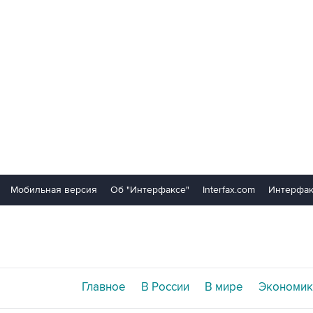
Мобильная версия
Об "Интерфаксе"
Interfax.com
Интерфак
Главное
В России
В мире
Экономик