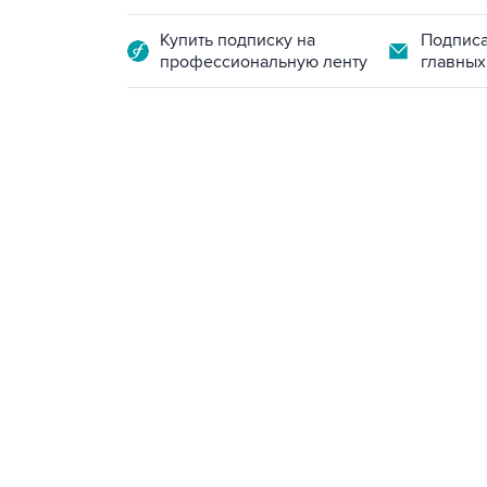
Купить подписку на
Подписа
профессиональную ленту
главных
13:31, 8 августа 2026
сообщается