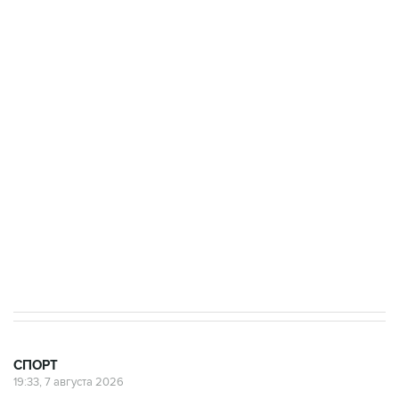
Получать оперативные новости в официальном
канале
3 июля 10:45
"Рады возвращению величайшего!" В
"Вашингтоне" отреагировали на решение
Овечкина
5 января 14:03
Евгений Кузнецов стал игроком "Салавата
Юлаева"
СПОРТ
19:33, 7 августа 2026