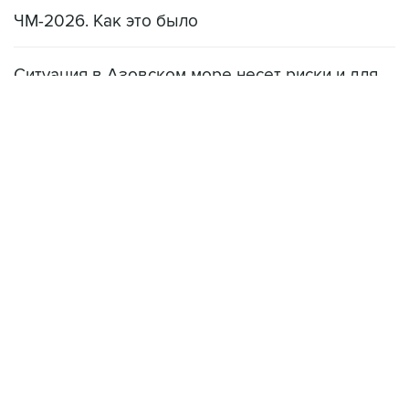
ЧМ-2026. Как это было
Ситуация в Азовском море несет риски и для
мирового рынка, и для российских аграриев
НОВОСТИ
08 августа, 22:34
ЦСКА и "Ростов" сыграли вничью в матче РПЛ
08 августа, 20:11
"Локомотив" продолжил безвыигрышную серию в РПЛ