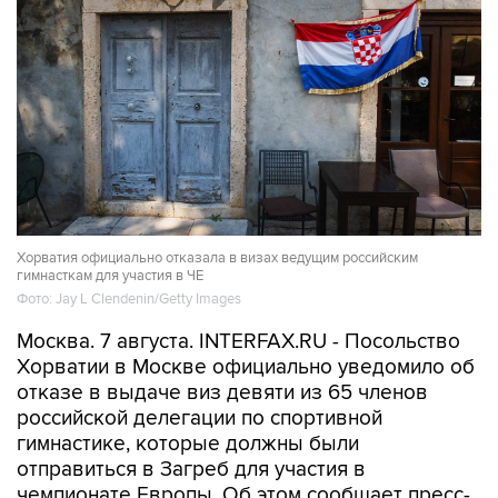
Хорватия официально отказала в визах ведущим российским
гимнасткам для участия в ЧЕ
Фото: Jay L Clendenin/Getty Images
Москва. 7 августа. INTERFAX.RU - Посольство
Хорватии в Москве официально уведомило об
отказе в выдаче виз девяти из 65 членов
российской делегации по спортивной
гимнастике, которые должны были
отправиться в Загреб для участия в
чемпионате Европы. Об этом сообщает пресс-