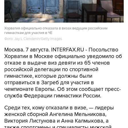
Хорватия официально отказала в визах ведущим российским
гимнасткам для участия в ЧЕ
Фото: Jay L Clendenin/Getty Images
Москва. 7 августа. INTERFAX.RU - Посольство
Хорватии в Москве официально уведомило об
отказе в выдаче виз девяти из 65 членов
российской делегации по спортивной
гимнастике, которые должны были
отправиться в Загреб для участия в
чемпионате Европы. Об этом сообщает пресс-
служба Федерации гимнастики России.
Среди тех, кому отказали в визе, — лидеры
женской сборной Ангелина Мельникова,
Виктория Листунова и Анна Калмыкова, а
также спортсмены и специалисты мужской