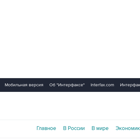
Мобильная версия
Об "Интерфаксе"
Interfax.com
Интерфак
Главное
В России
В мире
Экономик