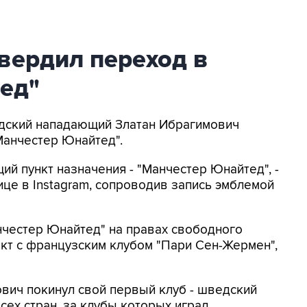
вердил переход в
ед"
едский нападающий Златан Ибрагимович
Манчестер Юнайтед".
ий пункт назначения - "Манчестер Юнайтед", -
ице в Instagram, сопроводив запись эмблемой
нчестер Юнайтед" на правах свободного
акт с французским клубом "Пари Сен-Жермен",
ович покинул свой первый клуб - шведский
сех стран, за клубы которых играл.