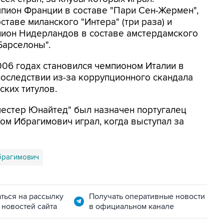
пион Франции в составе "Пари Сен-Жермен",
таве миланского "Интера" (три раза) и
мпион Нидерландов в составе амстердамского
Барселоны".
006 годах становился чемпионом Италии в
последствии из-за коррупционного скандала
ких титулов.
честер Юнайтед" был назначен португалец
м Ибрагимович играл, когда выступал за
брагимович
ться на рассылку
Получать оперативные новости
 новостей сайта
в официальном канале