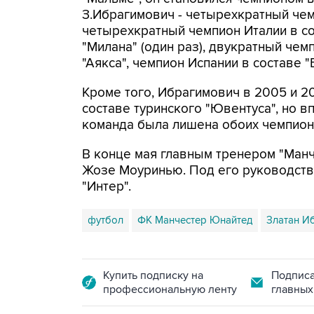
З.Ибрагимович - четырехкратный чем
четырехкратный чемпион Италии в сос
"Милана" (один раз), двукратный че
"Аякса", чемпион Испании в составе "
Кроме того, Ибрагимович в 2005 и 2
составе туринского "Ювентуса", но в
команда была лишена обоих чемпионс
В конце мая главным тренером "Ман
Жозе Моуринью. Под его руководство
"Интер".
футбол
ФК Манчестер Юнайтед
Златан И
Купить подписку на
Подписа
профессиональную ленту
главных