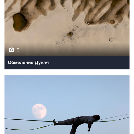
9
Обмеление Дуная