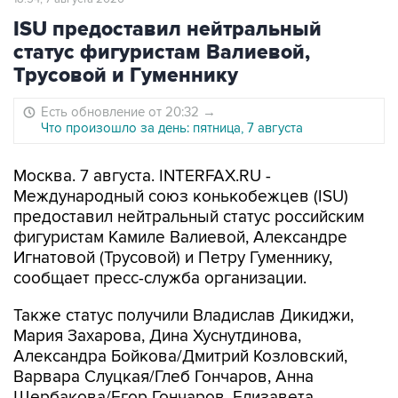
ISU предоставил нейтральный
статус фигуристам Валиевой,
Трусовой и Гуменнику
Есть обновление от 20:32
→
Что произошло за день: пятница, 7 августа
Москва. 7 августа. INTERFAX.RU -
Международный союз конькобежцев (ISU)
предоставил нейтральный статус российским
фигуристам Камиле Валиевой, Александре
Игнатовой (Трусовой) и Петру Гуменнику,
сообщает пресс-служба организации.
Также статус получили Владислав Дикиджи,
Мария Захарова, Дина Хуснутдинова,
Александра Бойкова/Дмитрий Козловский,
Варвара Слуцкая/Глеб Гончаров, Анна
Щербакова/Егор Гончаров, Елизавета