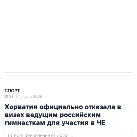
3 июля 10:45
"Рады возвращению величайшего!" В
"Вашингтоне" отреагировали на решение
Овечкина
5 января 14:03
Евгений Кузнецов стал игроком "Салавата
Юлаева"
СПОРТ
19:33, 7 августа 2026
Хорватия официально отказала в
визах ведущим российским
гимнасткам для участия в ЧЕ
Есть обновление от 20:32
→