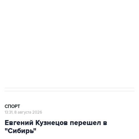
Московское "Динамо" одержало первую
победу в сезоне в РПЛ
8 августа 22:34
ЦСКА и "Ростов" сыграли вничью в матче
РПЛ
8 августа 20:11
"Локомотив" продолжил безвыигрышную
серию в РПЛ
СПОРТ
13:31, 8 августа 2026
Евгений Кузнецов перешел в
"Сибирь"