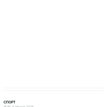
Купить подписку на профессиональную ленту
Подписаться на рассылку главных новостей сайта
Получать оперативные новости в официальном
канале
СПОРТ
18:46, 6 августа 2026