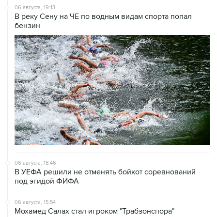
06 августа, 19:13
В реку Сену на ЧЕ по водным видам спорта попал
бензин
06 августа, 18:46
В УЕФА решили не отменять бойкот соревнований
под эгидой ФИФА
06 августа, 15:54
Мохамед Салах стал игроком "Трабзонспора"