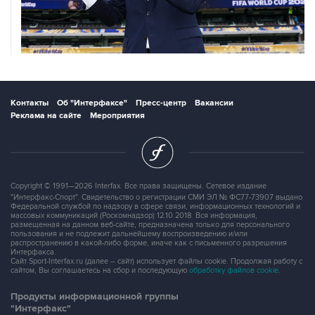
Контакты
Об "Интерфаксе"
Пресс-центр
Вакансии
Реклама на сайте
Мероприятия
Copyright © 1991—2026 Interfax. Все права защищены. Сетевое издание
"Интерфакс-Спорт". Свидетельство о регистрации СМИ ЭЛ № ФС77-73907 выдано
Федеральной службой по надзору в сфере связи, информационных технологий и
массовых коммуникаций (Роскомнадзор) 12.10.2018. Вся информация,
размещенная на данном веб-сайте, предназначена только для персонального
пользования и не подлежит дальнейшему воспроизведению и/или
распространению в какой-либо форме, иначе как с письменного разрешения
Интерфакса.
Сайт Sport-Interfax.ru (далее – сайт) использует файлы cookie. Продолжая работу с
сайтом, Вы соглашаетесь на сбор и последующую
обработку файлов cookie
.
Продукты информационной группы
"Интерфакс"