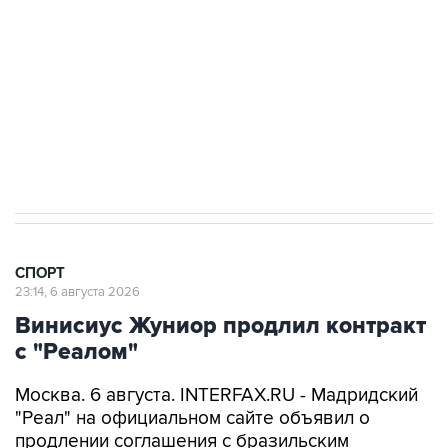
канале
26 июня 10:40
Российские гимнастки бойкотируют турнир в
Румынии из-за запрета флага РФ
СПОРТ
23:14, 6 августа 2026
Винисиус Жуниор продлил контракт
с "Реалом"
Москва. 6 августа. INTERFAX.RU - Мадридский
"Реал" на официальном сайте объявил о
продлении соглашения с бразильским