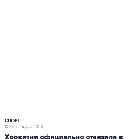
канале
3 июля 10:45
"Рады возвращению величайшего!" В
"Вашингтоне" отреагировали на решение
Овечкина
5 января 14:03
Евгений Кузнецов стал игроком "Салавата
Юлаева"
СПОРТ
19:33, 7 августа 2026
Хорватия официально отказала в