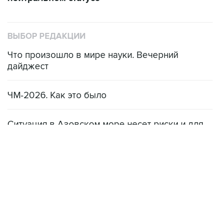
ВЫБОР РЕДАКЦИИ
Что произошло в мире науки. Вечерний
дайджест
ЧМ-2026. Как это было
Ситуация в Азовском море несет риски и для
мирового рынка, и для российских аграриев
НОВОСТИ
08 августа, 22:34
ЦСКА и "Ростов" сыграли вничью в матче РПЛ