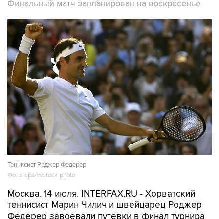
Финальный матч запланирован на воскресенье
Теннисист Роджер Федерер
Фото: epa/vostock-photo
Москва. 14 июля. INTERFAX.RU - Хорватский
теннисист Марин Чилич и швейцарец Роджер
Федерер завоевали путевки в финал турнира