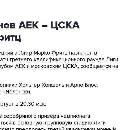
нов АЕК – ЦСКА
ритц
ецкий арбитр Марко Фритц назначен в
матч третьего квалификационного раунда Лиги
убом АЕК и московским ЦСКА, сообщается на
енники Хольгер Хеншель и Арно Блос.
н Яблонски.
ртует в 20:30 мск.
е серебряного призера чемпионата
биться в основную, групповую стадию Лиги
одимо преодолеть третий квалификационный