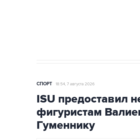
7 августа 15:22
У ведущих гимнасток России возник
СПОРТ
18:54, 7 августа 2026
ISU предоставил н
фигуристам Валиев
Гуменнику