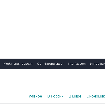
Мобильная версия
Об "Интерфаксе"
Interfax.com
Интерфак
Главное
В России
В мире
Экономик