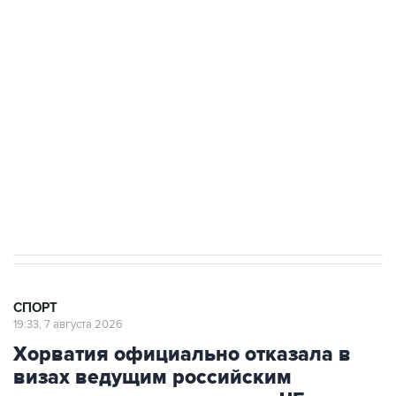
3 июля 10:45
"Рады возвращению величайшего!" В
"Вашингтоне" отреагировали на решение
Овечкина
5 января 14:03
Евгений Кузнецов стал игроком "Салавата
Юлаева"
СПОРТ
19:33, 7 августа 2026
Хорватия официально отказала в
визах ведущим российским