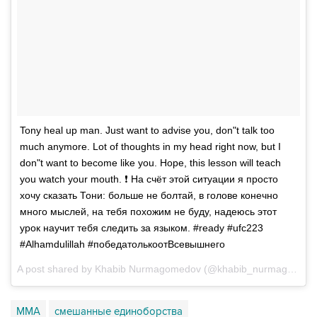
Tony heal up man. Just want to advise you, don"t talk too
much anymore. Lot of thoughts in my head right now, but I
don"t want to become like you. Hope, this lesson will teach
you watch your mouth. ❗️ На счёт этой ситуации я просто
хочу сказать Тони: больше не болтай, в голове конечно
много мыслей, на тебя похожим не буду, надеюсь этот
урок научит тебя следить за языком. #ready #ufc223
#Alhamdulillah #победатолькоотВсевышнего
A post shared by
Khabib Nurmagomedov
(@khabib_nurmagomedov) on
ММА
смешанные единоборства