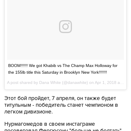
BOOM!!!!!! We got Khabib vs The Champ Max Holloway for
the 155lb title this Saturday in Brooklyn New York!!!!!!!
A post shared by
Dana White
(@danawhite) on
Apr 1, 2018 at 3:48pm PDT
Этот бой пройдет, 7 апреля, он также будет
титульным - победитель станет чемпионом в
легком дивизионе.
Нурмагомедов в своем инстаграме
посоветовал Фергюсону "больше не болтать".