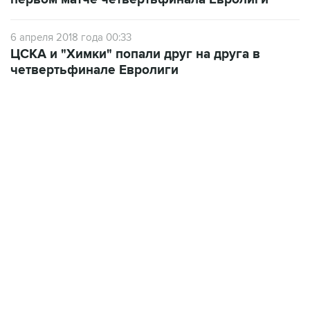
6 апреля 2018 года 00:33
ЦСКА и "Химки" попали друг на друга в
четвертьфинале Евролиги
19:33, 7 августа 2026
Есть обновление от 20:32
→
Что произошло за день: пятница, 7 августа