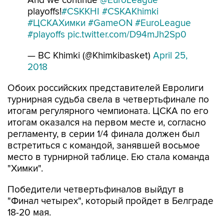
And we continue
@EuroLeague
playoffs!
#CSKKHI
#CSKAKhimki
#ЦСКАХимки
#GameON
#EuroLeague
#playoffs
pic.twitter.com/D94mJh2Sp0
— BC Khimki (@Khimkibasket)
April 25,
2018
Обоих российских представителей Евролиги
турнирная судьба свела в четвертьфинале по
итогам регулярного чемпионата. ЦСКА по его
итогам оказался на первом месте и, согласно
регламенту, в серии 1/4 финала должен был
встретиться с командой, занявшей восьмое
место в турнирной таблице. Ею стала команда
"Химки".
Победители четвертьфиналов выйдут в
"Финал четырех", который пройдет в Белграде
18-20 мая.