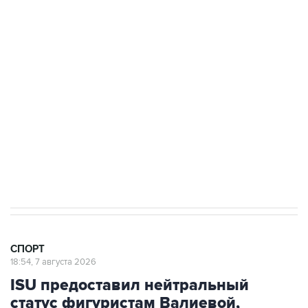
Купить подписку на профессиональную ленту
Подписаться на рассылку главных новостей сайта
Получать оперативные новости в официальном
канале
7 августа 15:22
У ведущих гимнасток России возникли
проблемы с визами в Хорватию на ЧЕ
СПОРТ
18:54, 7 августа 2026
ISU предоставил нейтральный
статус фигуристам Валиевой,