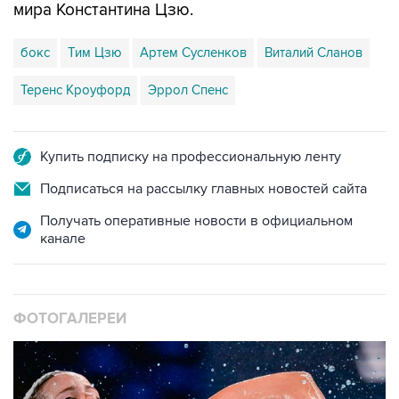
мира Константина Цзю.
бокс
Тим Цзю
Артем Сусленков
Виталий Сланов
Теренс Кроуфорд
Эррол Спенс
Купить подписку на профессиональную ленту
Подписаться на рассылку главных новостей сайта
Получать оперативные новости в официальном
канале
ФОТОГАЛЕРЕИ