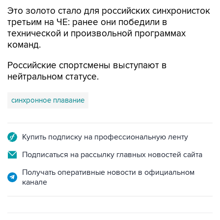
Это золото стало для российских синхронисток
третьим на ЧЕ: ранее они победили в
технической и произвольной программах
команд.
Российские спортсмены выступают в
нейтральном статусе.
синхронное плавание
Купить подписку на профессиональную ленту
Подписаться на рассылку главных новостей сайта
Получать оперативные новости в официальном
канале