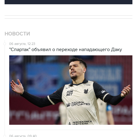
НОВОСТИ
06 августа, 12:23
"Спартак" объявил о переходе нападающего Даку
06 августа, 09:40