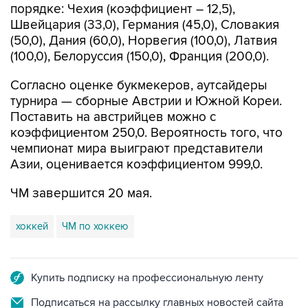
порядке: Чехия (коэффициент – 12,5),
Швейцария (33,0), Германия (45,0), Словакия
(50,0), Дания (60,0), Норвегия (100,0), Латвия
(100,0), Белоруссия (150,0), Франция (200,0).
Согласно оценке букмекеров, аутсайдеры
турнира — сборные Австрии и Южной Кореи.
Поставить на австрийцев можно с
коэффициентом 250,0. Вероятность того, что
чемпионат мира выиграют представители
Азии, оценивается коэффициентом 999,0.
ЧМ завершится 20 мая.
хоккей
ЧМ по хоккею
Купить подписку на профессиональную ленту
Подписаться на рассылку главных новостей сайта