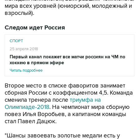
мира всех уровней (юниорский, молодежный и
взрослый).
Следом идет Россия
СПОРТ
25 апреля 2018
Первый канал покажет все матчи россиян на ЧМ по
хоккею в прямом эфире
Читать подробнее
Второе место в списке фаворитов занимает
сборная России с коэффициентом 4,5. Команда
сменила тренера после
триумфа на
Олимпиаде-2018
. На чемпионат мира сборную
повез Илья Воробьев, а капитаном команды
стал Павел Дацюк.
"Шансы завоевать золотые медали есть у