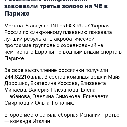
завоевали третье золото на ЧЕ в
Париже
Москва. 5 августа. INTERFAX.RU - Сборная
России по синхронному плаванию показала
лучший результат в акробатической
программе групповых соревнований на
чемпионате Европы по водным видам спорта в
Париже.
За свое выступление россиянки получили
244,8221 балла. В состав команды вошли Майя
Дорошко, Екатерина Коссова, Елизавета
Минаева, Валерия Плеханова, Елена
Шабанова, Эвелина Симонова, Елизавета
Смирнова и Ольга Тютюник.
Второе место заняла сборная Испании, третье
— команда Италии