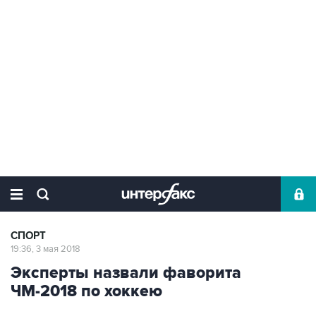
СПОРТ
19:36, 3 мая 2018
Эксперты назвали фаворита
ЧМ-2018 по хоккею