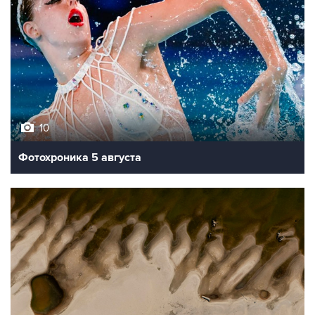
10
Фотохроника 5 августа