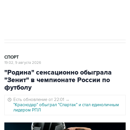
8 августа 22:34
ЦСКА и "Ростов" сыграли вничью в матче
РПЛ
СПОРТ
19:02, 9 августа 2026
"Родина" сенсационно обыграла
"Зенит" в чемпионате России по
футболу
Есть обновление от 22:01
→
"Краснодар" обыграл "Спартак" и стал единоличным
лидером РПЛ